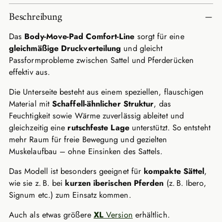
Produkt
Beschreibung
in
den
Das
Body-Move-Pad Comfort-Line
sorgt für eine
Warenkorb
gleichmäßige Druckverteilung
und gleicht
legen
Passformprobleme zwischen Sattel und Pferderücken
effektiv aus.
Die Unterseite besteht aus einem speziellen, flauschigen
Material mit
Schaffell-ähnlicher Struktur
, das
Feuchtigkeit sowie Wärme zuverlässig ableitet und
gleichzeitig eine
rutschfeste Lage
unterstützt. So entsteht
mehr Raum für freie Bewegung und gezielten
Muskelaufbau – ohne Einsinken des Sattels.
Das Modell ist besonders geeignet für
kompakte Sättel
,
wie sie z. B. bei
kurzen iberischen Pferden
(z. B. Ibero,
Signum etc.) zum Einsatz kommen.
Auch als etwas größere
XL
Version
erhältlich.